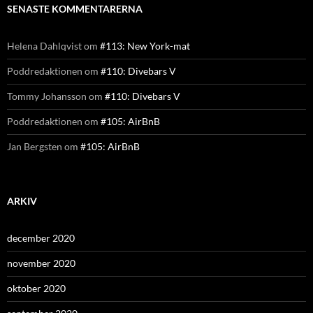
SENASTE KOMMENTARERNA
Helena Dahlqvist
om
#113: New York-mat
Poddredaktionen
om
#110: Divebars V
Tommy Johansson
om
#110: Divebars V
Poddredaktionen
om
#105: AirBnB
Jan Bergsten
om
#105: AirBnB
ARKIV
december 2020
november 2020
oktober 2020