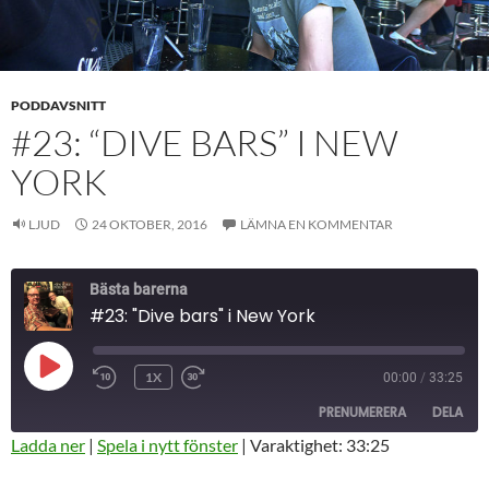
PODDAVSNITT
#23: “DIVE BARS” I NEW
YORK
LJUD
24 OKTOBER, 2016
LÄMNA EN KOMMENTAR
Bästa barerna
#23: "Dive bars" i New York
SPELA
1X
00:00
/
33:25
HOPPA
SNABBSPOLA
UPP
BAKÅT
FRAMÅT
AVSNITT
PRENUMERERA
DELA
10
30
SEKUNDER
SEKUNDER
Ladda ner
|
Spela i nytt fönster
|
Varaktighet: 33:25
DELA
RSS-