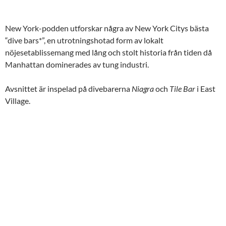
FLÖDE
LÄNK
New York-podden utforskar några av New York Citys bästa
BÄDDA IN
“dive bars*”, en utrotningshotad form av lokalt
nöjesetablissemang med lång och stolt historia från tiden då
Manhattan dominerades av tung industri.
Avsnittet är inspelad på divebarerna
Niagra
och
Tile Bar
i East
Village.