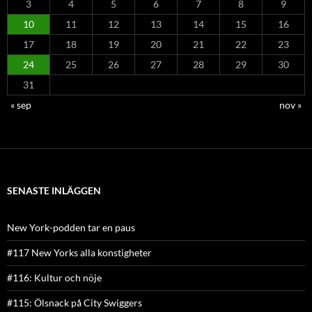
3
4
5
6
7
8
9
10
11
12
13
14
15
16
17
18
19
20
21
22
23
24
25
26
27
28
29
30
31
« sep
nov »
SENASTE INLÄGGEN
New York-podden tar en paus
#117 New Yorks alla konstigheter
#116: Kultur och nöje
#115: Ölsnack på City Swiggers