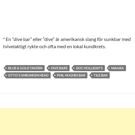
* En “dive bar” eller “dive” är amerikansk slang för sunkbar med
tvivelaktigt rykte och ofta med en lokal kundkrets.
BLUE & GOLD TAVERN
DIVE BARS
DOC HOLLIDAY'S
NIAGRA
OTTO'S SHRUNKEN HEAD
PHIL HUGHES BAR
TILE BAR