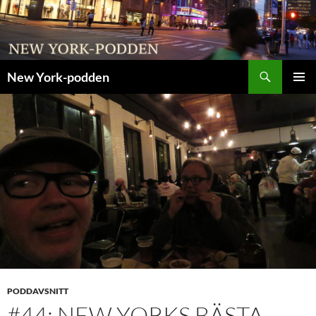
Sök
New York-podden
HOPPA
PRIMÄR
TILL
MENY
INNEHÅLL
PODDAVSNITT
#44: NEW YORKS BÄSTA