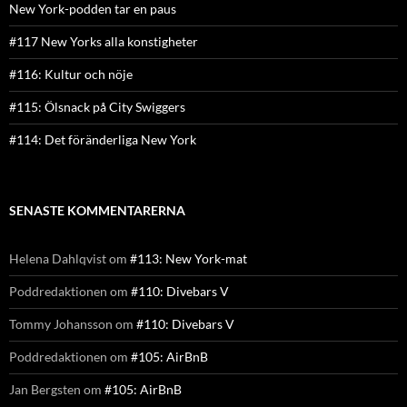
New York-podden tar en paus
#117 New Yorks alla konstigheter
#116: Kultur och nöje
#115: Ölsnack på City Swiggers
#114: Det föränderliga New York
SENASTE KOMMENTARERNA
Helena Dahlqvist
om
#113: New York-mat
Poddredaktionen
om
#110: Divebars V
Tommy Johansson
om
#110: Divebars V
Poddredaktionen
om
#105: AirBnB
Jan Bergsten
om
#105: AirBnB