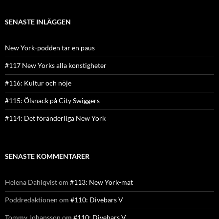
SENASTE INLÄGGEN
New York-podden tar en paus
#117 New Yorks alla konstigheter
#116: Kultur och nöje
#115: Ölsnack på City Swiggers
#114: Det föränderliga New York
SENASTE KOMMENTARER
Helena Dahlqvist
om
#113: New York-mat
Poddredaktionen
om
#110: Divebars V
Tommy Johansson
om
#110: Divebars V