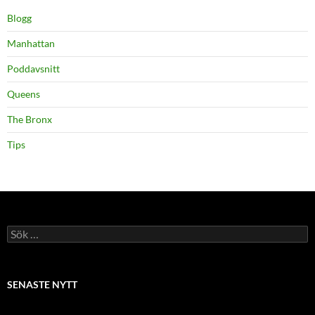
Blogg
Manhattan
Poddavsnitt
Queens
The Bronx
Tips
Sök
efter:
SENASTE NYTT