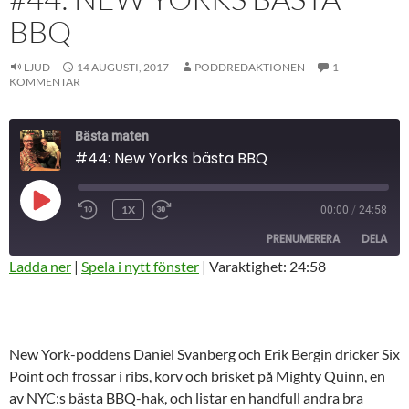
BBQ
LJUD
14 AUGUSTI, 2017
PODDREDAKTIONEN
1
KOMMENTAR
Bästa maten
#44: New Yorks bästa BBQ
SPELA
1X
00:00
/
24:58
HOPPA
SNABBSPOLA
UPP
BAKÅT
FRAMÅT
AVSNITT
PRENUMERERA
DELA
10
30
SEKUNDER
SEKUNDER
Ladda ner
|
Spela i nytt fönster
|
Varaktighet: 24:58
DELA
RSS-
FLÖDE
LÄNK
New York-poddens Daniel Svanberg och Erik Bergin dricker Six
BÄDDA IN
Point och frossar i ribs, korv och brisket på Mighty Quinn, en
av NYC:s bästa BBQ-hak, och listar en handfull andra bra