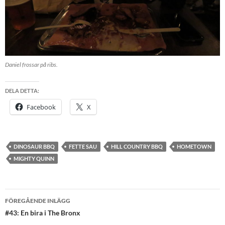
Daniel frossar på ribs.
DELA DETTA:
Facebook
X
DINOSAUR BBQ
FETTE SAU
HILL COUNTRY BBQ
HOMETOWN
MIGHTY QUINN
Inläggsnavigering
FÖREGÅENDE INLÄGG
#43: En bira i The Bronx