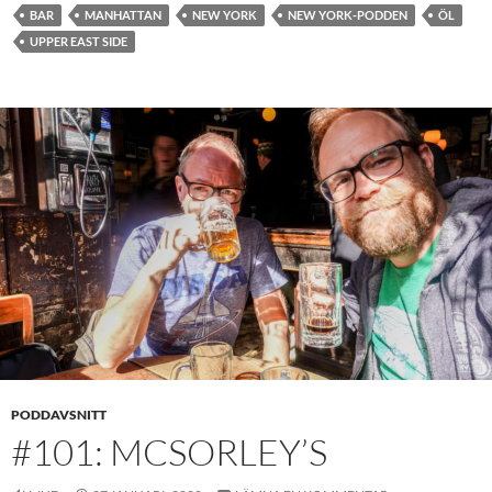
BAR
MANHATTAN
NEW YORK
NEW YORK-PODDEN
ÖL
UPPER EAST SIDE
PODDAVSNITT
#101: MCSORLEY’S