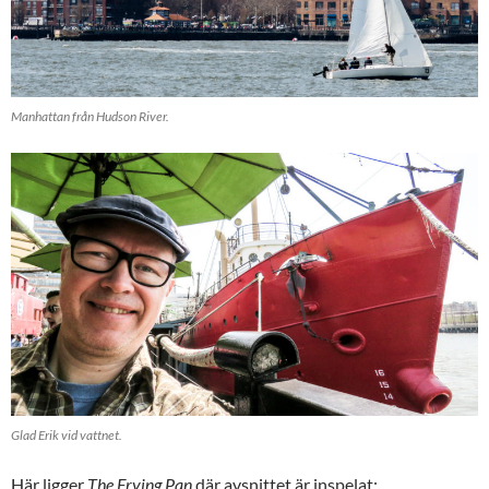
Manhattan från Hudson River.
Glad Erik vid vattnet.
Här ligger
The Frying Pan
där avsnittet är inspelat: