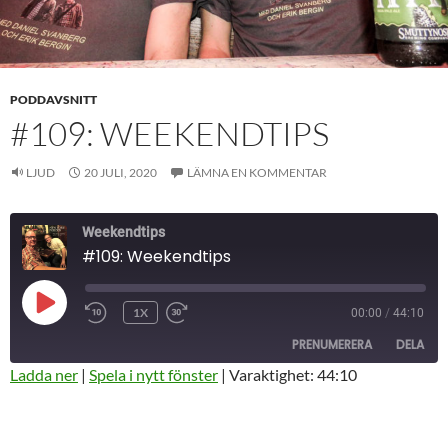
PODDAVSNITT
#109: WEEKENDTIPS
LJUD
20 JULI, 2020
LÄMNA EN KOMMENTAR
Weekendtips
#109: Weekendtips
SPELA
1X
00:00
/
44:10
HOPPA
SNABBSPOLA
UPP
BAKÅT
FRAMÅT
AVSNITT
PRENUMERERA
DELA
10
30
SEKUNDER
SEKUNDER
Ladda ner
|
Spela i nytt fönster
|
Varaktighet: 44:10
DELA
RSS-
FLÖDE
LÄNK