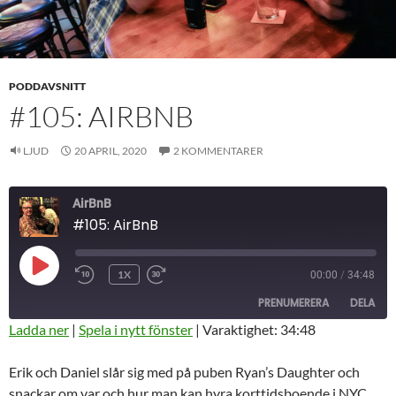
PODDAVSNITT
#105: AIRBNB
LJUD
20 APRIL, 2020
2 KOMMENTARER
AirBnB
#105: AirBnB
SPELA
1X
00:00
/
34:48
HOPPA
SNABBSPOLA
UPP
BAKÅT
FRAMÅT
AVSNITT
PRENUMERERA
DELA
10
30
SEKUNDER
SEKUNDER
Ladda ner
|
Spela i nytt fönster
|
Varaktighet: 34:48
DELA
RSS-
Erik och Daniel slår sig med på puben Ryan’s Daughter och
FLÖDE
LÄNK
snackar om var och hur man kan hyra korttidsboende i NYC.