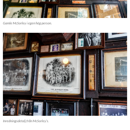
Gamle McSorley i egen hög person.
Inredningsdetalj från McSorley’s.