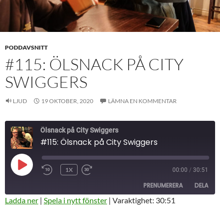
PODDAVSNITT
#115: ÖLSNACK PÅ CITY
SWIGGERS
LJUD
19 OKTOBER, 2020
LÄMNA EN KOMMENTAR
Ölsnack på City Swiggers
#115: Ölsnack på City Swiggers
SPELA
1X
00:00
/
30:51
HOPPA
SNABBSPOLA
UPP
BAKÅT
FRAMÅT
AVSNITT
PRENUMERERA
DELA
10
30
SEKUNDER
SEKUNDER
Ladda ner
|
Spela i nytt fönster
|
Varaktighet: 30:51
DELA
RSS-