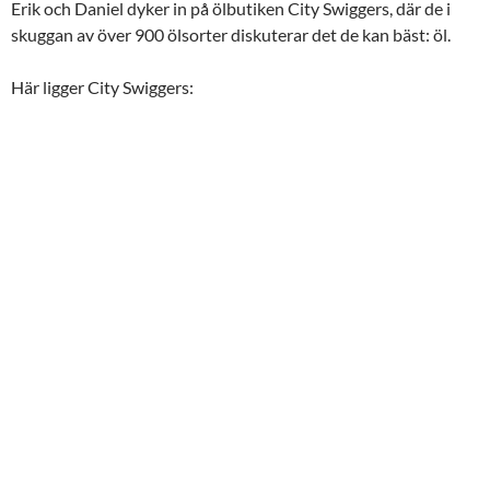
Erik och Daniel dyker in på ölbutiken City Swiggers, där de i
FLÖDE
LÄNK
skuggan av över 900 ölsorter diskuterar det de kan bäst: öl.
BÄDDA IN
Här ligger City Swiggers: