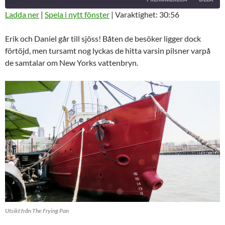
10
30
SEKUNDER
SEKUNDER
Ladda ner
|
Spela i nytt fönster
|
Varaktighet: 30:56
DELA
RSS-
Erik och Daniel går till sjöss! Båten de besöker ligger dock
FLÖDE
LÄNK
förtöjd, men tursamt nog lyckas de hitta varsin pilsner varpå
de samtalar om New Yorks vattenbryn.
BÄDDA IN
Utsikt från The Frying Pan