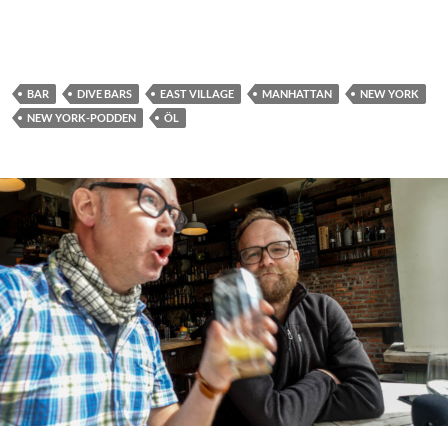
BAR
DIVE BARS
EAST VILLAGE
MANHATTAN
NEW YORK
NEW YORK-PODDEN
ÖL