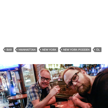
BAR
MANHATTAN
NEW YORK
NEW YORK-PODDEN
ÖL