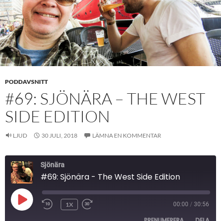
PODDAVSNITT
#69: SJÖNÄRA – THE WEST
SIDE EDITION
LJUD
30 JULI, 2018
LÄMNA EN KOMMENTAR
Sjönära
#69: Sjönära - The West Side Edition
SPELA
1X
00:00
/
30:56
HOPPA
SNABBSPOLA
UPP
BAKÅT
FRAMÅT
AVSNITT
PRENUMERERA
DELA