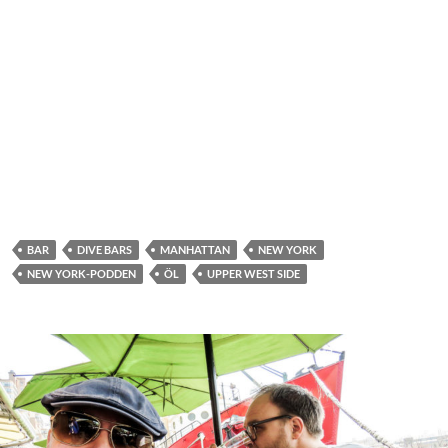
BAR
DIVE BARS
MANHATTAN
NEW YORK
NEW YORK-PODDEN
ÖL
UPPER WEST SIDE