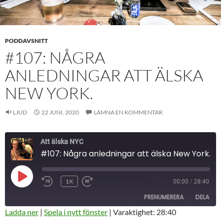
PODDAVSNITT
#107: NÅGRA
ANLEDNINGAR ATT ÄLSKA
NEW YORK.
LJUD
22 JUNI, 2020
LÄMNA EN KOMMENTAR
Att älska NYC
#107: Några anledningar att älska New York.
SPELA
1X
00:00
/
28:40
HOPPA
SNABBSPOLA
UPP
BAKÅT
FRAMÅT
AVSNITT
PRENUMERERA
DELA
10
30
SEKUNDER
SEKUNDER
Ladda ner
|
Spela i nytt fönster
|
Varaktighet: 28:40