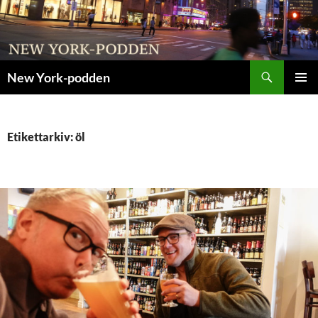
Sök
New York-podden
HOPPA
PRIMÄR
TILL
MENY
INNEHÅLL
Etikettarkiv: öl