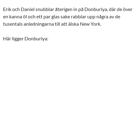
DELA
RSS-
Erik och Daniel snubblar återigen in på Donburiya, där de över
FLÖDE
LÄNK
en kanna öl och ett par glas sake rabblar upp några av de
tusentals anledningarna till att älska New York.
BÄDDA IN
Här ligger Donburiya: