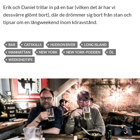
Erik och Daniel trillar in på en bar (vilken det är har vi
BÄDDA IN
dessvärre glömt bort), där de drömmer sig bort från stan och
tipsar om en långweekend inom köravstånd.
BAR
CATSKILLS
HUDSON RIVER
LONG ISLAND
MANHATTAN
NEW YORK
NEW YORK-PODDEN
ÖL
WEEKENDTIPS