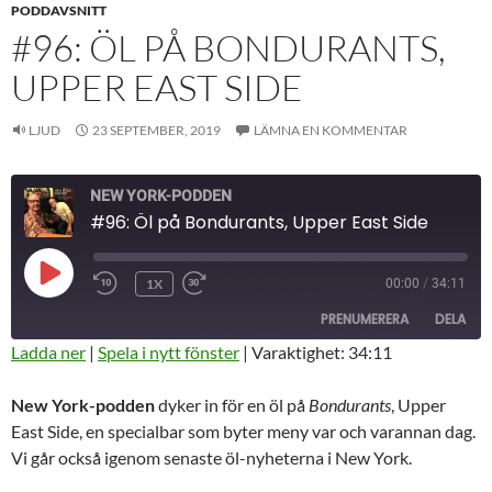
PODDAVSNITT
#96: ÖL PÅ BONDURANTS,
UPPER EAST SIDE
LJUD
23 SEPTEMBER, 2019
LÄMNA EN KOMMENTAR
NEW YORK-PODDEN
#96: Öl på Bondurants, Upper East Side
SPELA
1X
00:00
/
34:11
HOPPA
SNABBSPOLA
UPP
BAKÅT
FRAMÅT
AVSNITT
PRENUMERERA
DELA
10
30
SEKUNDER
SEKUNDER
Ladda ner
|
Spela i nytt fönster
|
Varaktighet: 34:11
DELA
RSS-
New York-podden
dyker in för en öl på
Bondurants
, Upper
FLÖDE
LÄNK
East Side, en specialbar som byter meny var och varannan dag.
Vi går också igenom senaste öl-nyheterna i New York.
BÄDDA IN