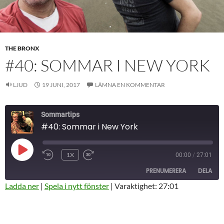
THE BRONX
#40: SOMMAR I NEW YORK
LJUD
19 JUNI, 2017
LÄMNA EN KOMMENTAR
Sommartips
#40: Sommar i New York
SPELA
1X
00:00
/
27:01
HOPPA
SNABBSPOLA
UPP
BAKÅT
FRAMÅT
AVSNITT
PRENUMERERA
DELA
10
30
SEKUNDER
SEKUNDER
Ladda ner
|
Spela i nytt fönster
|
Varaktighet: 27:01
DELA
RSS-
FLÖDE
LÄNK