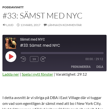
PODDAVSNITT
#33: SÄMST MED NYC
LJUD
13 MARS, 2017
LÄMNA EN KOMMENTAR
Sämst med NYC
#33: Sämst med NYC
SPELA
1X
00:00
/
29:12
HOPPA
SNABBSPOLA
UPP
BAKÅT
FRAMÅT
AVSNITT
PRENUMERERA
DELA
10
30
SEKUNDER
SEKUNDER
Ladda ner
|
Spela i nytt fönster
|
Varaktighet: 29:12
DELA
RSS-
FLÖDE
LÄNK
I detta avsnitt är vi sliriga på DBA i East Village där vi tuggar
BÄDDA IN
om vad som egentligen är sämst med att bo i New York City.