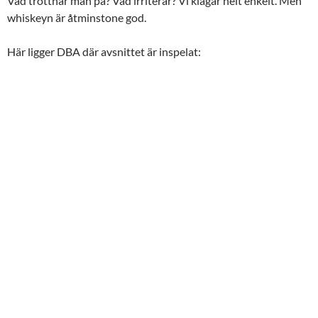
Vad tröttnar man på? Vad irriterar? Vi klagar helt enkelt. Men
whiskeyn är åtminstone god.
Här ligger DBA där avsnittet är inspelat: