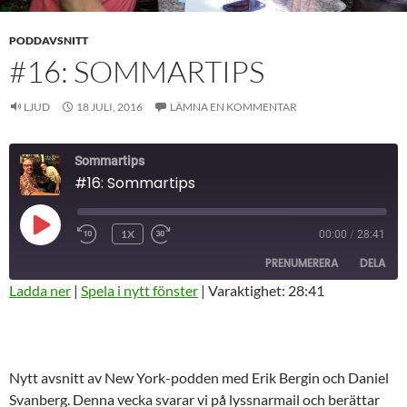
PODDAVSNITT
#16: SOMMARTIPS
LJUD
18 JULI, 2016
LÄMNA EN KOMMENTAR
Sommartips
#16: Sommartips
SPELA
1X
00:00
/
28:41
HOPPA
SNABBSPOLA
UPP
BAKÅT
FRAMÅT
AVSNITT
PRENUMERERA
DELA
10
30
SEKUNDER
SEKUNDER
Ladda ner
|
Spela i nytt fönster
|
Varaktighet: 28:41
DELA
RSS-
FLÖDE
LÄNK
Nytt avsnitt av New York-podden med Erik Bergin och Daniel
BÄDDA IN
Svanberg. Denna vecka svarar vi på lyssnarmail och berättar