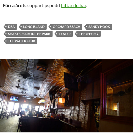
Förra årets
soppartipspodd
hittar du här
.
DBA
LONG ISLAND
ORCHARD BEACH
SANDY HOOK
SHAKESPEARE IN THE PARK
TEATER
THE JEFFREY
THE WATER CLUB