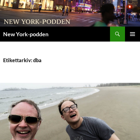
Sök
New York-podden
HOPPA
PRIMÄR
TILL
MENY
INNEHÅLL
Etikettarkiv: dba