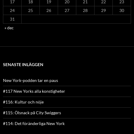
17
18
19
20
21
22
23
24
25
26
27
28
29
30
31
« dec
SENASTE INLÄGGEN
New York-podden tar en paus
#117 New Yorks alla konstigheter
#116: Kultur och nöje
#115: Ölsnack på City Swiggers
#114: Det föränderliga New York