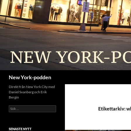
Sök
New York-podden
Direkt från New York City med
Daniel Svanberg och Erik
Bergin
Sök
Etikettarkiv: 
efter:
SENASTE NYTT