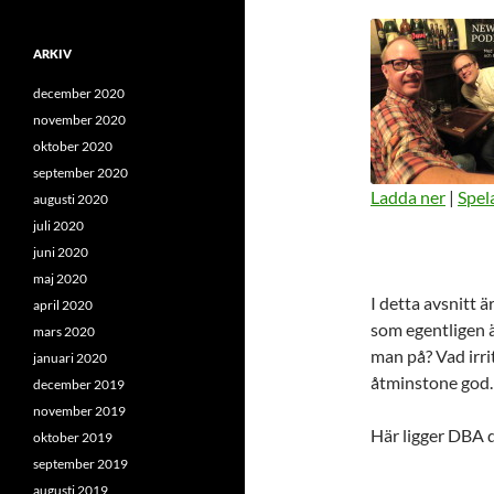
ARKIV
december 2020
november 2020
oktober 2020
september 2020
Ladda ner
|
Spela
augusti 2020
juli 2020
DELA
RSS-
juni 2020
FLÖDE
LÄNK
maj 2020
I detta avsnitt ä
april 2020
BÄDDA IN
som egentligen ä
mars 2020
man på? Vad irri
januari 2020
åtminstone god.
december 2019
november 2019
Här ligger DBA d
oktober 2019
september 2019
augusti 2019