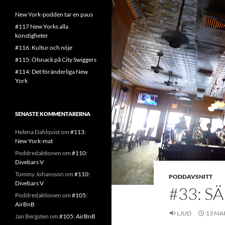
New York-podden tar en paus
#117 New Yorks alla
konstigheter
#116: Kultur och nöje
#115: Ölsnack på City Swiggers
#114: Det föränderliga New
York
SENASTE KOMMENTARERNA
Helena Dahlqvist
om
#113:
New York-mat
Poddredaktionen
om
#110:
Divebars V
Tommy Johansson
om
#110:
PODDAVSNITT
Divebars V
#33: S
Poddredaktionen
om
#105:
AirBnB
LJUD
13 MAR
Jan Bergsten
om
#105: AirBnB