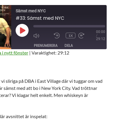
Sämst med NYC
#33: Sämst med NYC
00:00
SPELA
1X
/
UPP
MUTE/UNMUTE
HOPPA
SNABBSPOLA
29:12
AVSNITT
EPISODE
BAKÅT
FRAMÅT
PRENUMERERA
DELA
10
30
SEKUNDER
SEKUNDER
 i nytt fönster
|
Varaktighet: 29:12
r vi sliriga på DBA i East Village där vi tuggar om vad
r sämst med att bo i New York City. Vad tröttnar
terar? Vi klagar helt enkelt. Men whiskeyn är
är avsnittet är inspelat: