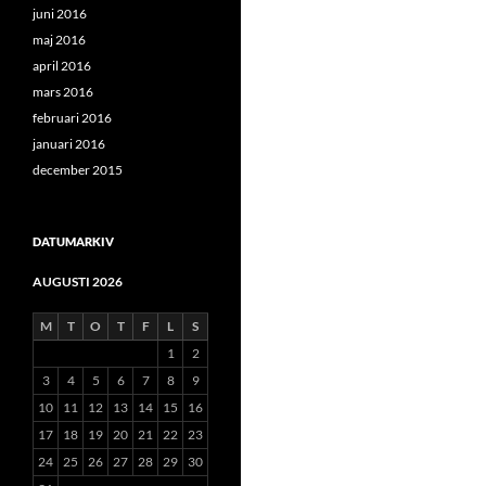
juni 2016
maj 2016
april 2016
mars 2016
februari 2016
januari 2016
december 2015
DATUMARKIV
AUGUSTI 2026
M
T
O
T
F
L
S
1
2
3
4
5
6
7
8
9
10
11
12
13
14
15
16
17
18
19
20
21
22
23
24
25
26
27
28
29
30